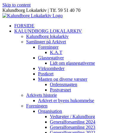
Skip to content
Kalundborg Lokalarkiv | Tlf. 59 51 40 70
FORSIDE
KALUNDBORG LOKALARKIV
Kalundborg lokalarkiv
Samlinger på Arkivet
Foreninger
K.A.T
Glasnegativer
Lidt om glasnegativerne
Virksomheder
Postkort
Magten og diverse væsner
Ordensmagten
Postvæsnet
Arkivets historie
Arkivet er byens hukommelse
Foreningen
Organisation
Vedtægter / Kalundborg
Generalforsamling 2024
Generalforsamling 2023
Generalforsamling 2022