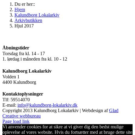
Du er her::
Hjem
Kalundborg Lokalarkiv
Arkivbutikken
Hjul 2017
Åbningstider
Torsdag fra kl. 14 - 17
1. lørdag i måneden fra kl. 10 - 12
Kalundborg Lokalarkiv
Volden 1
4400 Kalundborg
Kontaktoplysninger
Tlf: 59514070
E-mail:
info@kalundborg-lokalarkiv.dk
Copyright 2013 Kalundborg Lokalarkiv | Webdesign af
Glad
Creative webbureau
Page load link
Vi anvender cookies for at sikre at vi giver dig den bedst mulige
oplevelse af vores website. Hvis du fortsætter med at bruge dette site