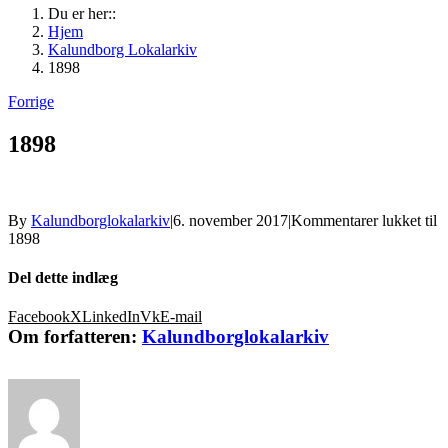
Du er her::
Hjem
Kalundborg Lokalarkiv
1898
Forrige
1898
By
Kalundborglokalarkiv
|
6. november 2017
|
Kommentarer lukket
til
1898
Del dette indlæg
Facebook
X
LinkedIn
Vk
E-mail
Om forfatteren:
Kalundborglokalarkiv