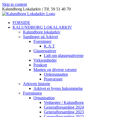
Skip to content
Kalundborg Lokalarkiv | Tlf. 59 51 40 70
FORSIDE
KALUNDBORG LOKALARKIV
Kalundborg lokalarkiv
Samlinger på Arkivet
Foreninger
K.A.T
Glasnegativer
Lidt om glasnegativerne
Virksomheder
Postkort
Magten og diverse væsner
Ordensmagten
Postvæsnet
Arkivets historie
Arkivet er byens hukommelse
Foreningen
Organisation
Vedtægter / Kalundborg
Generalforsamling 2024
Generalforsamling 2023
Generalforsamling 2022