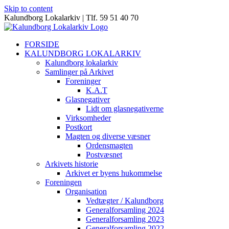
Skip to content
Kalundborg Lokalarkiv | Tlf. 59 51 40 70
FORSIDE
KALUNDBORG LOKALARKIV
Kalundborg lokalarkiv
Samlinger på Arkivet
Foreninger
K.A.T
Glasnegativer
Lidt om glasnegativerne
Virksomheder
Postkort
Magten og diverse væsner
Ordensmagten
Postvæsnet
Arkivets historie
Arkivet er byens hukommelse
Foreningen
Organisation
Vedtægter / Kalundborg
Generalforsamling 2024
Generalforsamling 2023
Generalforsamling 2022