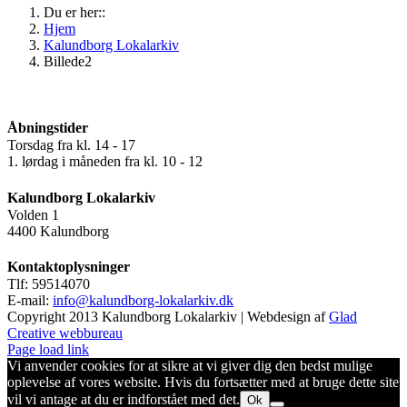
Du er her::
Hjem
Kalundborg Lokalarkiv
Billede2
Åbningstider
Torsdag fra kl. 14 - 17
1. lørdag i måneden fra kl. 10 - 12
Kalundborg Lokalarkiv
Volden 1
4400 Kalundborg
Kontaktoplysninger
Tlf: 59514070
E-mail:
info@kalundborg-lokalarkiv.dk
Copyright 2013 Kalundborg Lokalarkiv | Webdesign af
Glad
Creative webbureau
Page load link
Vi anvender cookies for at sikre at vi giver dig den bedst mulige
oplevelse af vores website. Hvis du fortsætter med at bruge dette site
vil vi antage at du er indforstået med det.
Ok