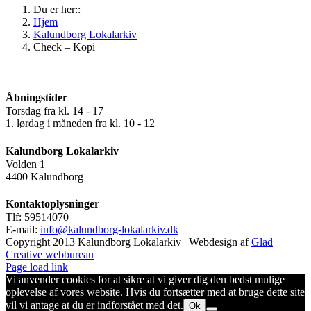
Du er her::
Hjem
Kalundborg Lokalarkiv
Check – Kopi
Åbningstider
Torsdag fra kl. 14 - 17
1. lørdag i måneden fra kl. 10 - 12
Kalundborg Lokalarkiv
Volden 1
4400 Kalundborg
Kontaktoplysninger
Tlf: 59514070
E-mail:
info@kalundborg-lokalarkiv.dk
Copyright 2013 Kalundborg Lokalarkiv | Webdesign af
Glad
Creative webbureau
Page load link
Vi anvender cookies for at sikre at vi giver dig den bedst mulige
oplevelse af vores website. Hvis du fortsætter med at bruge dette site
vil vi antage at du er indforstået med det.
Ok