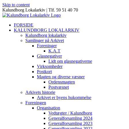
Skip to content
Kalundborg Lokalarkiv | Tlf. 59 51 40 70
FORSIDE
KALUNDBORG LOKALARKIV
Kalundborg lokalarkiv
Samlinger på Arkivet
Foreninger
K.A.T
Glasnegativer
Lidt om glasnegativerne
Virksomheder
Postkort
Magten og diverse væsner
Ordensmagten
Postvæsnet
Arkivets historie
Arkivet er byens hukommelse
Foreningen
Organisation
Vedtægter / Kalundborg
Generalforsamling 2024
Generalforsamling 2023
Generalforsamling 2022