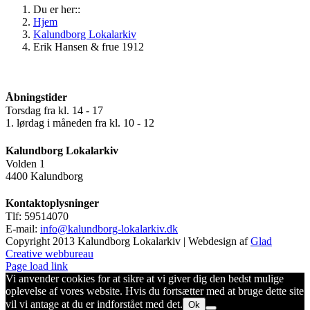
Du er her::
Hjem
Kalundborg Lokalarkiv
Erik Hansen & frue 1912
Åbningstider
Torsdag fra kl. 14 - 17
1. lørdag i måneden fra kl. 10 - 12
Kalundborg Lokalarkiv
Volden 1
4400 Kalundborg
Kontaktoplysninger
Tlf: 59514070
E-mail:
info@kalundborg-lokalarkiv.dk
Copyright 2013 Kalundborg Lokalarkiv | Webdesign af
Glad
Creative webbureau
Page load link
Vi anvender cookies for at sikre at vi giver dig den bedst mulige
oplevelse af vores website. Hvis du fortsætter med at bruge dette site
vil vi antage at du er indforstået med det.
Ok