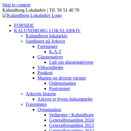
Skip to content
Kalundborg Lokalarkiv | Tlf. 59 51 40 70
FORSIDE
KALUNDBORG LOKALARKIV
Kalundborg lokalarkiv
Samlinger på Arkivet
Foreninger
K.A.T
Glasnegativer
Lidt om glasnegativerne
Virksomheder
Postkort
Magten og diverse væsner
Ordensmagten
Postvæsnet
Arkivets historie
Arkivet er byens hukommelse
Foreningen
Organisation
Vedtægter / Kalundborg
Generalforsamling 2024
Generalforsamling 2023
Generalforsamling 2022