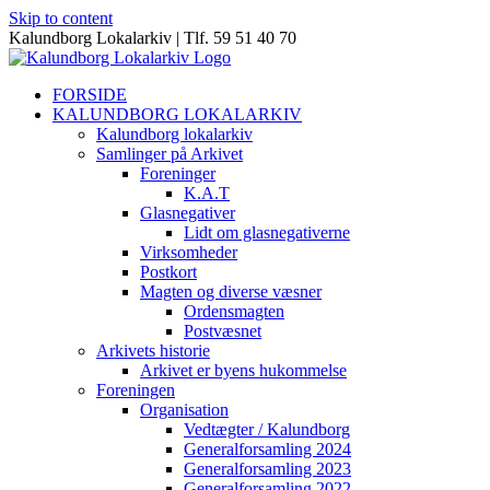
Skip to content
Kalundborg Lokalarkiv | Tlf. 59 51 40 70
FORSIDE
KALUNDBORG LOKALARKIV
Kalundborg lokalarkiv
Samlinger på Arkivet
Foreninger
K.A.T
Glasnegativer
Lidt om glasnegativerne
Virksomheder
Postkort
Magten og diverse væsner
Ordensmagten
Postvæsnet
Arkivets historie
Arkivet er byens hukommelse
Foreningen
Organisation
Vedtægter / Kalundborg
Generalforsamling 2024
Generalforsamling 2023
Generalforsamling 2022