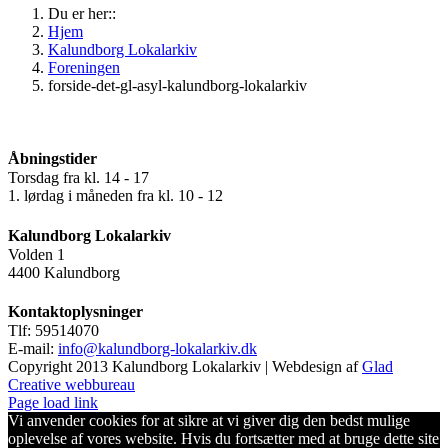
Du er her::
Hjem
Kalundborg Lokalarkiv
Foreningen
forside-det-gl-asyl-kalundborg-lokalarkiv
Åbningstider
Torsdag fra kl. 14 - 17
1. lørdag i måneden fra kl. 10 - 12
Kalundborg Lokalarkiv
Volden 1
4400 Kalundborg
Kontaktoplysninger
Tlf: 59514070
E-mail:
info@kalundborg-lokalarkiv.dk
Copyright 2013 Kalundborg Lokalarkiv | Webdesign af
Glad
Creative webbureau
Page load link
Vi anvender cookies for at sikre at vi giver dig den bedst mulige
oplevelse af vores website. Hvis du fortsætter med at bruge dette site