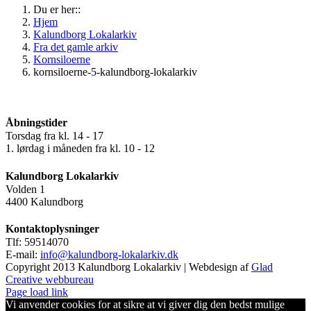
Du er her::
Hjem
Kalundborg Lokalarkiv
Fra det gamle arkiv
Kornsiloerne
kornsiloerne-5-kalundborg-lokalarkiv
Åbningstider
Torsdag fra kl. 14 - 17
1. lørdag i måneden fra kl. 10 - 12
Kalundborg Lokalarkiv
Volden 1
4400 Kalundborg
Kontaktoplysninger
Tlf: 59514070
E-mail:
info@kalundborg-lokalarkiv.dk
Copyright 2013 Kalundborg Lokalarkiv | Webdesign af
Glad
Creative webbureau
Page load link
Vi anvender cookies for at sikre at vi giver dig den bedst mulige