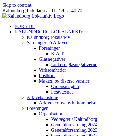
Skip to content
Kalundborg Lokalarkiv | Tlf. 59 51 40 70
FORSIDE
KALUNDBORG LOKALARKIV
Kalundborg lokalarkiv
Samlinger på Arkivet
Foreninger
K.A.T
Glasnegativer
Lidt om glasnegativerne
Virksomheder
Postkort
Magten og diverse væsner
Ordensmagten
Postvæsnet
Arkivets historie
Arkivet er byens hukommelse
Foreningen
Organisation
Vedtægter / Kalundborg
Generalforsamling 2024
Generalforsamling 2023
Generalforsamling 2022