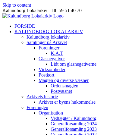
Skip to content
Kalundborg Lokalarkiv | Tlf. 59 51 40 70
FORSIDE
KALUNDBORG LOKALARKIV
Kalundborg lokalarkiv
Samlinger på Arkivet
Foreninger
K.A.T
Glasnegativer
Lidt om glasnegativerne
Virksomheder
Postkort
Magten og diverse væsner
Ordensmagten
Postvæsnet
Arkivets historie
Arkivet er byens hukommelse
Foreningen
Organisation
Vedtægter / Kalundborg
Generalforsamling 2024
Generalforsamling 2023
Generalforsamling 2022