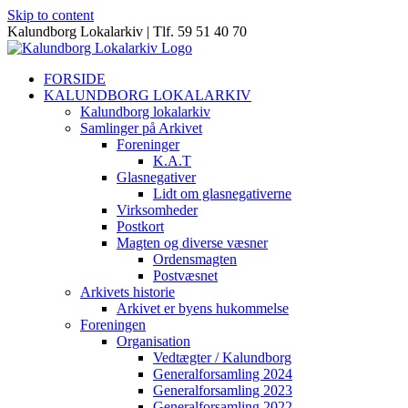
Skip to content
Kalundborg Lokalarkiv | Tlf. 59 51 40 70
FORSIDE
KALUNDBORG LOKALARKIV
Kalundborg lokalarkiv
Samlinger på Arkivet
Foreninger
K.A.T
Glasnegativer
Lidt om glasnegativerne
Virksomheder
Postkort
Magten og diverse væsner
Ordensmagten
Postvæsnet
Arkivets historie
Arkivet er byens hukommelse
Foreningen
Organisation
Vedtægter / Kalundborg
Generalforsamling 2024
Generalforsamling 2023
Generalforsamling 2022