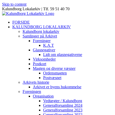
Skip to content
Kalundborg Lokalarkiv | Tlf. 59 51 40 70
FORSIDE
KALUNDBORG LOKALARKIV
Kalundborg lokalarkiv
Samlinger på Arkivet
Foreninger
K.A.T
Glasnegativer
Lidt om glasnegativerne
Virksomheder
Postkort
Magten og diverse væsner
Ordensmagten
Postvæsnet
Arkivets historie
Arkivet er byens hukommelse
Foreningen
Organisation
Vedtægter / Kalundborg
Generalforsamling 2024
Generalforsamling 2023
Generalforsamling 2022