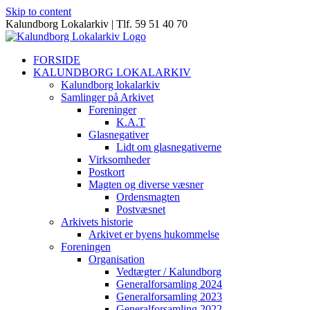
Skip to content
Kalundborg Lokalarkiv | Tlf. 59 51 40 70
FORSIDE
KALUNDBORG LOKALARKIV
Kalundborg lokalarkiv
Samlinger på Arkivet
Foreninger
K.A.T
Glasnegativer
Lidt om glasnegativerne
Virksomheder
Postkort
Magten og diverse væsner
Ordensmagten
Postvæsnet
Arkivets historie
Arkivet er byens hukommelse
Foreningen
Organisation
Vedtægter / Kalundborg
Generalforsamling 2024
Generalforsamling 2023
Generalforsamling 2022