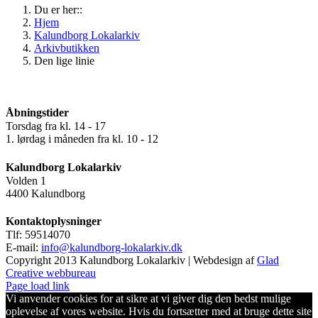
Du er her::
Hjem
Kalundborg Lokalarkiv
Arkivbutikken
Den lige linie
Åbningstider
Torsdag fra kl. 14 - 17
1. lørdag i måneden fra kl. 10 - 12
Kalundborg Lokalarkiv
Volden 1
4400 Kalundborg
Kontaktoplysninger
Tlf: 59514070
E-mail:
info@kalundborg-lokalarkiv.dk
Copyright 2013 Kalundborg Lokalarkiv | Webdesign af
Glad
Creative webbureau
Page load link
Vi anvender cookies for at sikre at vi giver dig den bedst mulige
oplevelse af vores website. Hvis du fortsætter med at bruge dette site