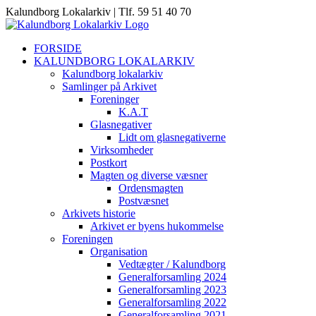
Skip
Kalundborg Lokalarkiv | Tlf. 59 51 40 70
to
content
FORSIDE
KALUNDBORG LOKALARKIV
Kalundborg lokalarkiv
Samlinger på Arkivet
Foreninger
K.A.T
Glasnegativer
Lidt om glasnegativerne
Virksomheder
Postkort
Magten og diverse væsner
Ordensmagten
Postvæsnet
Arkivets historie
Arkivet er byens hukommelse
Foreningen
Organisation
Vedtægter / Kalundborg
Generalforsamling 2024
Generalforsamling 2023
Generalforsamling 2022
Generalforsamling 2021