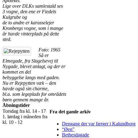
Apoteket.
Lige over DLKs samlestald ses
3 vogne, den ene er Fiedels
Kulgrube og
de to andre er karusselejer
Kronbergs vogne, som i mange
år havde vinterplads på dette
sted.
Foto: 1965
Så er
Elmegade, fra Slagelsevej til
Nygade, blevet anlagt, og der er
kommet en del
bebyggelse langs med gaden.
Nu er Rejepytten væk – den
havde også sin charme,
bl.a. som legeplads for områdets
børn gennem mange år.
Åbningstider
Torsdag fra kl. 14 - 17
Fra det gamle arkiv
1. lørdag i måneden fra
kl. 10 - 12
Dengang der var færger i Kalundborg
“Øen”
Bethesdagade