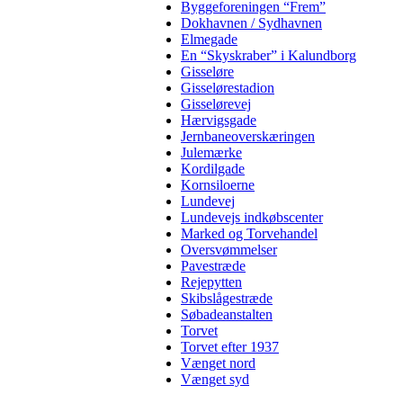
Byggeforeningen “Frem”
Dokhavnen / Sydhavnen
Elmegade
En “Skyskraber” i Kalundborg
Gisseløre
Gisselørestadion
Gisselørevej
Hærvigsgade
Jernbaneoverskæringen
Julemærke
Kordilgade
Kornsiloerne
Lundevej
Lundevejs indkøbscenter
Marked og Torvehandel
Oversvømmelser
Pavestræde
Rejepytten
Skibslågestræde
Søbadeanstalten
Torvet
Torvet efter 1937
Vænget nord
Vænget syd