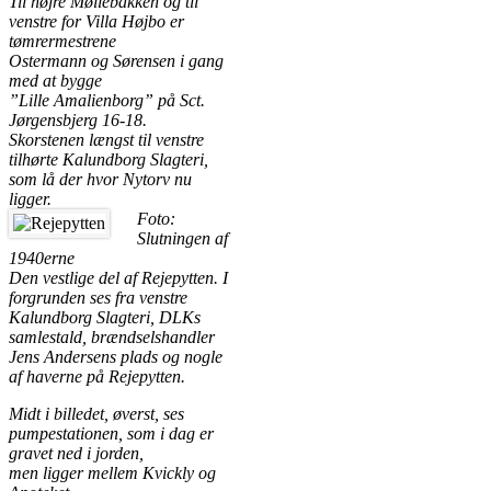
Til højre Møllebakken og til
venstre for Villa Højbo er
tømrermestrene
Ostermann og Sørensen i gang
med at bygge
”Lille Amalienborg” på Sct.
Jørgensbjerg 16-18.
Skorstenen længst til venstre
tilhørte Kalundborg Slagteri,
som lå der hvor Nytorv nu
ligger.
Foto:
Slutningen af
1940erne
Den vestlige del af Rejepytten. I
forgrunden ses fra venstre
Kalundborg Slagteri, DLKs
samlestald, brændselshandler
Jens Andersens plads og nogle
af haverne på Rejepytten.
Midt i billedet, øverst, ses
pumpestationen, som i dag er
gravet ned i jorden,
men ligger mellem Kvickly og