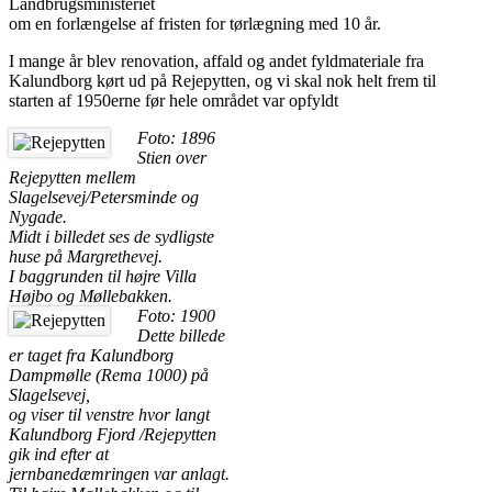
Landbrugsministeriet
om en forlængelse af fristen for tørlægning med 10 år.
I mange år blev renovation, affald og andet fyldmateriale fra
Kalundborg kørt ud på Rejepytten, og vi skal nok helt frem til
starten af 1950erne før hele området var opfyldt
Foto: 1896
Stien over
Rejepytten mellem
Slagelsevej/Petersminde og
Nygade.
Midt i billedet ses de sydligste
huse på Margrethevej.
I baggrunden til højre Villa
Højbo og Møllebakken.
Foto: 1900
Dette billede
er taget fra Kalundborg
Dampmølle (Rema 1000) på
Slagelsevej,
og viser til venstre hvor langt
Kalundborg Fjord /Rejepytten
gik ind efter at
jernbanedæmringen var anlagt.