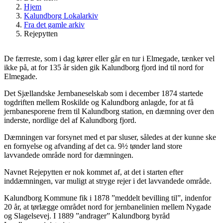
Hjem
Kalundborg Lokalarkiv
Fra det gamle arkiv
Rejepytten
De færreste, som i dag kører eller går en tur i Elmegade, tænker vel
ikke på, at for 135 år siden gik Kalundborg fjord ind til nord for
Elmegade.
Det Sjællandske Jernbaneselskab som i december 1874 startede
togdriften mellem Roskilde og Kalundborg anlagde, for at få
jernbanesporene frem til Kalundborg station, en dæmning over den
inderste, nordlige del af Kalundborg fjord.
Dæmningen var forsynet med et par sluser, således at der kunne ske
en fornyelse og afvanding af det ca. 9½ tønder land store
lavvandede område nord for dæmningen.
Navnet Rejepytten er nok kommet af, at det i starten efter
inddæmningen, var muligt at stryge rejer i det lavvandede område.
Kalundborg Kommune fik i 1878 ”meddelt bevilling til”, indenfor
20 år, at tørlægge området nord for jernbanelinien mellem Nygade
og Slagelsevej. I 1889 ”andrager” Kalundborg byråd